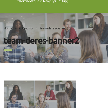
Υποκατάστημα 2: Νεοχώρι
Ξάνθης
Home
Άνθρωποι
team-deres-banner2
team-deres-banner2