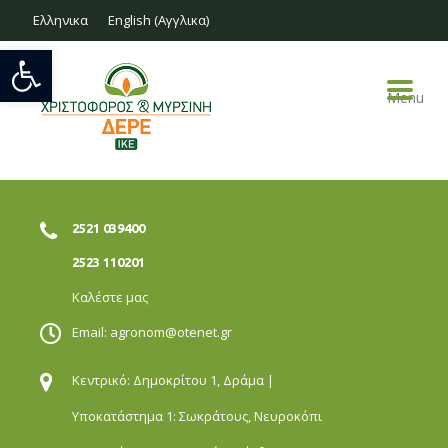
Ελληνικα
English
(
Αγγλικα
)
Ανοίξτε τη γραμμή εργαλείων
Menu
2521 039400
2523 110201
Καλέστε μας
Email:
agronom@otenet.gr
Κεντρικό: Δημοκρίτου 1,
Δράμα |
Υποκατάστημα 1: Σωκράτους,
Νευροκόπι