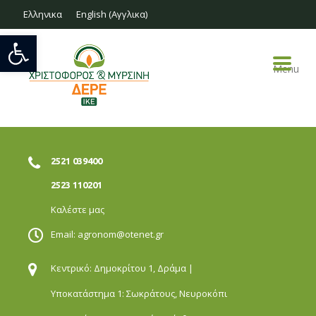
Ελληνικα
English
(
Αγγλικα
)
Ανοίξτε τη γραμμή εργαλείων
Menu
2521 039400
2523 110201
Καλέστε μας
Email:
agronom@otenet.gr
Κεντρικό: Δημοκρίτου 1,
Δράμα |
Υποκατάστημα 1: Σωκράτους,
Νευροκόπι