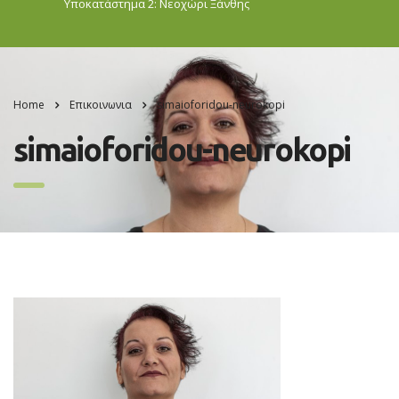
Υποκατάστημα 2: Νεοχώρι
Ξάνθης
Home
Επικοινωνια
simaioforidou-neurokopi
simaioforidou-neurokopi