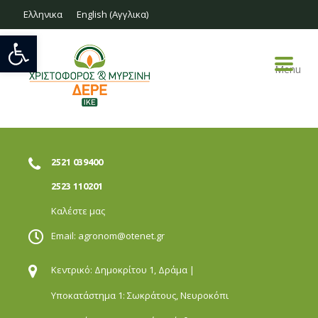
Ελληνικα
English
(
Αγγλικα
)
Ανοίξτε τη γραμμή εργαλείων
Menu
2521 039400
2523 110201
Καλέστε μας
Email:
agronom@otenet.gr
Κεντρικό: Δημοκρίτου 1,
Δράμα |
Υποκατάστημα 1: Σωκράτους,
Νευροκόπι