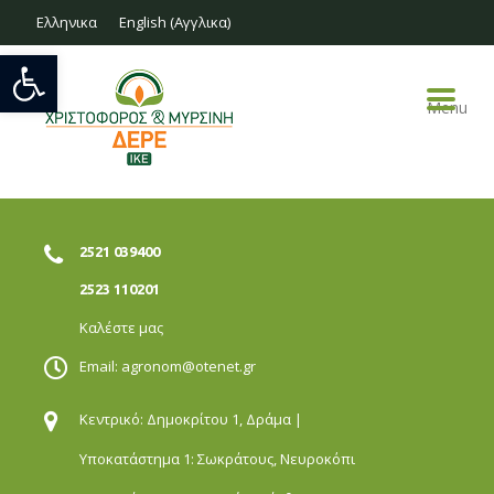
Ελληνικα
English
(
Αγγλικα
)
Ανοίξτε τη γραμμή εργαλείων
Menu
2521 039400
2523 110201
Καλέστε μας
Email:
agronom@otenet.gr
Κεντρικό: Δημοκρίτου 1,
Δράμα |
Υποκατάστημα 1: Σωκράτους,
Νευροκόπι