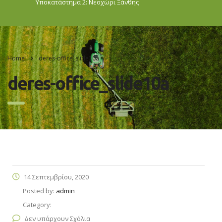
Υποκατάστημα 2: Νεοχώρι
Ξάνθης
Home
deres-office_slide10a
deres-office_slide10a
14 Σεπτεμβρίου, 2020
Posted by:
admin
Category:
Δεν υπάρχουν Σχόλια