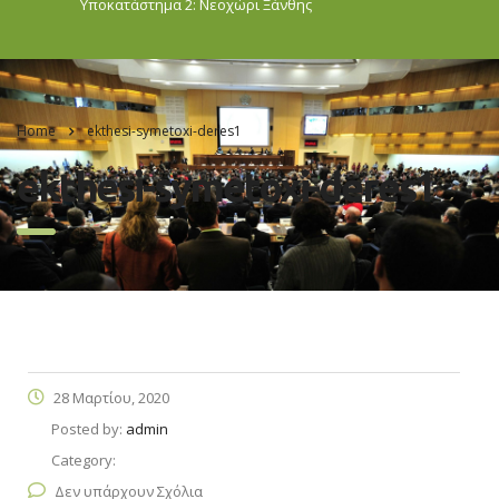
Υποκατάστημα 2: Νεοχώρι
Ξάνθης
Home
ekthesi-symetoxi-deres1
ekthesi-symetoxi-deres1
28 Μαρτίου, 2020
Posted by:
admin
Category:
Δεν υπάρχουν Σχόλια