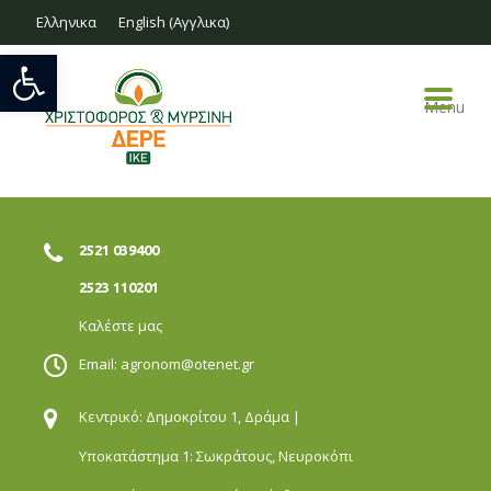
Ελληνικα
English
(
Αγγλικα
)
Ανοίξτε τη γραμμή εργαλείων
Menu
2521 039400
2523 110201
Καλέστε μας
Email:
agronom@otenet.gr
Κεντρικό: Δημοκρίτου 1,
Δράμα |
Υποκατάστημα 1: Σωκράτους,
Νευροκόπι