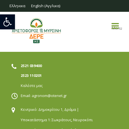
Ελληνικα
English
(
Αγγλικα
)
Ανοίξτε τη γραμμή εργαλείων
Menu
2521 039400
2523 110201
Καλέστε μας
Email:
agronom@otenet.gr
Κεντρικό: Δημοκρίτου 1,
Δράμα |
Υποκατάστημα 1: Σωκράτους,
Νευροκόπι