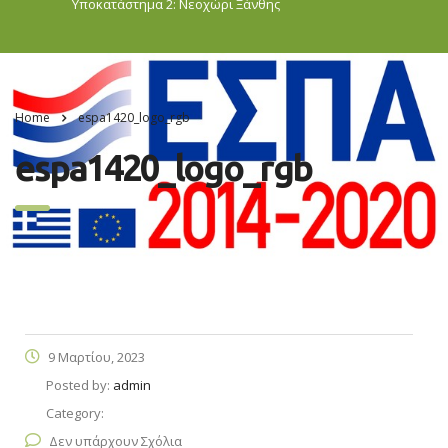
Υποκατάστημα 2: Νεοχώρι
Ξάνθης
Home
espa1420_logo_rgb
espa1420_logo_rgb
9 Μαρτίου, 2023
Posted by:
admin
Category:
Δεν υπάρχουν Σχόλια