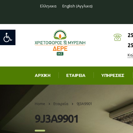
Ελληνικα
English
(
Αγγλικα
)
Ανοίξτε τη γραμμή εργαλείων
2
2
Κα
ΑΡΧΙΚΉ
ΕΤΑΙΡΕΊΑ
ΥΠΗΡΕΣΊΕΣ
Home
Εταιρεία
9J3A9901
9J3A9901