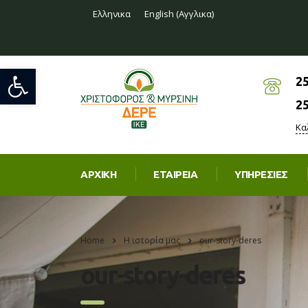
Ελληνικα
English
(
Αγγλικα
)
Ανοίξτε τη γραμμή εργαλείων
2
2
Κα
ΑΡΧΙΚΉ
ΕΤΑΙΡΕΊΑ
ΥΠΗΡΕΣΊΕΣ
Home
Η ιστορία μας
our-story-deres
our-story-deres