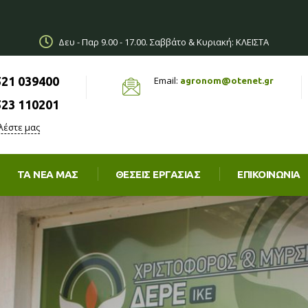
Δευ - Παρ 9.00 - 17.00. Σαββάτο & Κυριακή: ΚΛΕΙΣΤΑ
521 039400
Email:
agronom@otenet.gr
523 110201
λέστε μας
ΤΑ ΝΈΑ ΜΑΣ
ΘΈΣΕΙΣ ΕΡΓΑΣΊΑΣ
ΕΠΙΚΟΙΝΩΝΙΑ