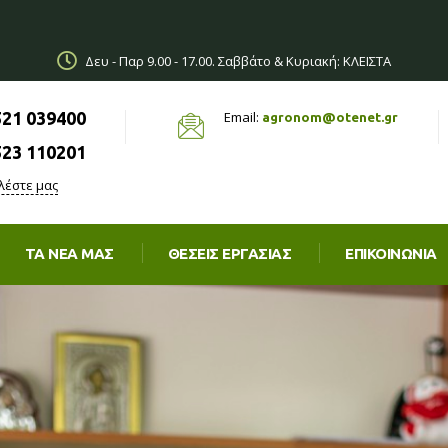
Δευ - Παρ 9.00 - 17.00. Σαββάτο & Κυριακή: ΚΛΕΙΣΤΑ
521 039400
Email:
agronom@otenet.gr
523 110201
λέστε μας
ΤΑ ΝΈΑ ΜΑΣ
ΘΈΣΕΙΣ ΕΡΓΑΣΊΑΣ
ΕΠΙΚΟΙΝΩΝΙΑ