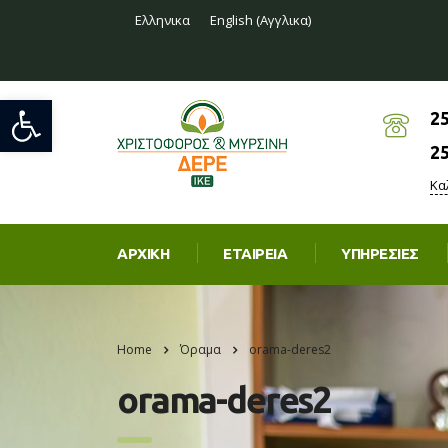
Ελληνικα
English
(
Αγγλικα
)
Ανοίξτε τη γραμμή εργαλείων
2
2
Κα
ΑΡΧΙΚΉ
ΕΤΑΙΡΕΊΑ
ΥΠΗΡΕΣΊΕΣ
Home
Όραμα
orama-deres2
orama-deres2