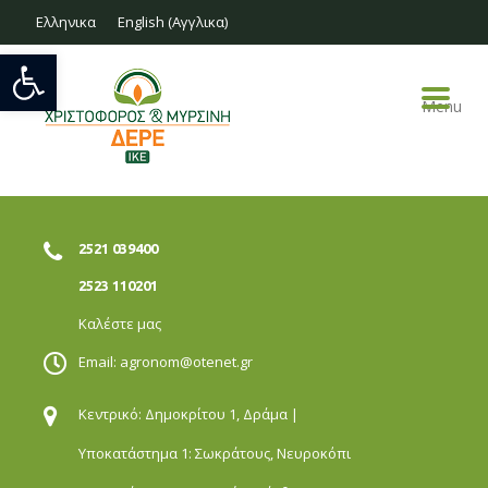
Ελληνικα
English
(
Αγγλικα
)
Ανοίξτε τη γραμμή εργαλείων
Menu
2521 039400
2523 110201
Καλέστε μας
Email:
agronom@otenet.gr
Κεντρικό: Δημοκρίτου 1,
Δράμα |
Υποκατάστημα 1: Σωκράτους,
Νευροκόπι