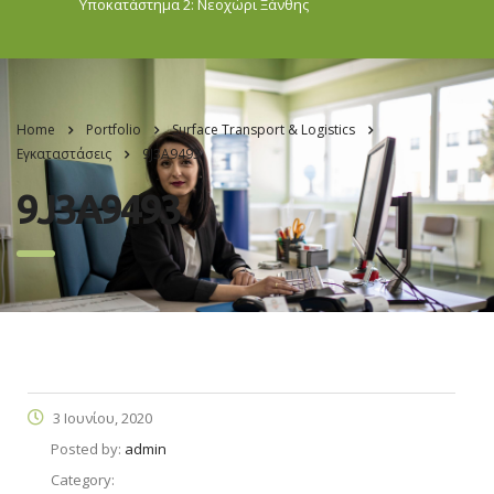
Υποκατάστημα 2: Νεοχώρι
Ξάνθης
Home
Portfolio
Surface Transport & Logistics
Εγκαταστάσεις
9J3A9493
9J3A9493
3 Ιουνίου, 2020
Posted by:
admin
Category: