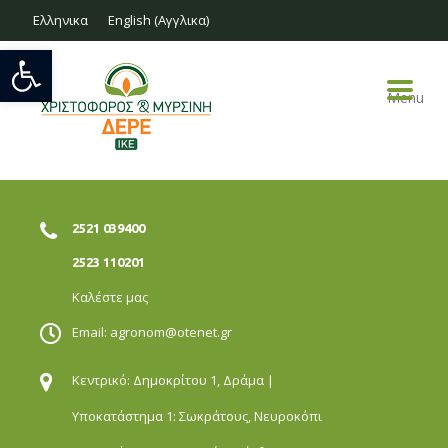
Ελληνικα
English
(
Αγγλικα
)
Ανοίξτε τη γραμμή εργαλείων
Menu
2521 039400
2523 110201
Καλέστε μας
Email:
agronom@otenet.gr
Κεντρικό: Δημοκρίτου 1,
Δράμα |
Υποκατάστημα 1: Σωκράτους,
Νευροκόπι