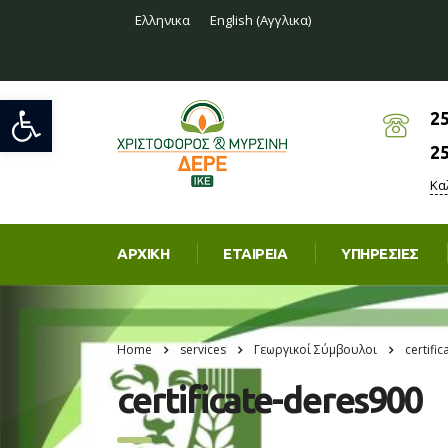
Ελληνικα
English
(
Αγγλικα
)
Ανοίξτε τη γραμμή εργαλείων
2
2
Κα
ΑΡΧΙΚΉ
ΕΤΑΙΡΕΊΑ
ΥΠΗΡΕΣΊΕΣ
Home
services
Γεωργικοί Σύμβουλοι
certifi
certificate-deres900