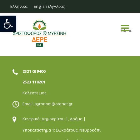
Ελληνικα
English
(
Αγγλικα
)
Ανοίξτε τη γραμμή εργαλείων
Menu
2521 039400
2523 110201
Καλέστε μας
Email:
agronom@otenet.gr
Κεντρικό: Δημοκρίτου 1,
Δράμα |
Υποκατάστημα 1: Σωκράτους,
Νευροκόπι