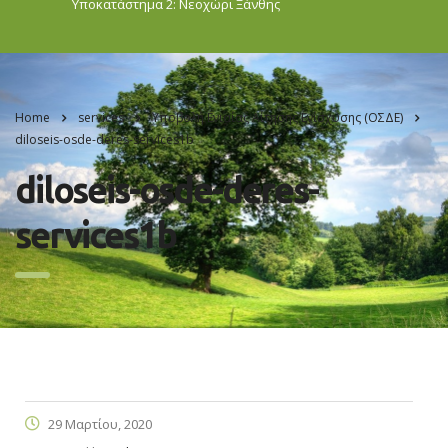
Υποκατάστημα 2: Νεοχώρι
Ξάνθης
Home
services
Υποβολή Ενιαίας Αίτησης Ενίσχυσης (ΟΣΔΕ)
diloseis-osde-deres-services1b
diloseis-osde-deres-
services1b
29 Μαρτίου, 2020