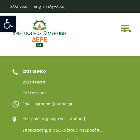
Ελληνικα
English
(
Αγγλικα
)
Ανοίξτε τη γραμμή εργαλείων
Menu
2521 039400
2523 110201
Καλέστε μας
Email:
agronom@otenet.gr
Κεντρικό: Δημοκρίτου 1,
Δράμα |
Υποκατάστημα 1: Σωκράτους,
Νευροκόπι