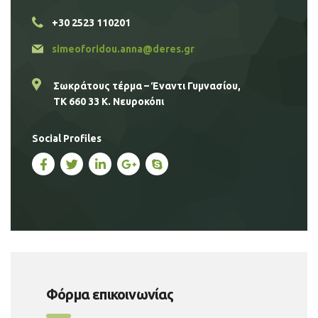
+30 2523 110201
simeoforidou.anna@deres.gr
Σωκράτους τέρμα – Έναντι Γυμνασίου,
ΤΚ 660 33 Κ. Νευροκόπι
Social Profiles
Φόρμα επικοινωνίας