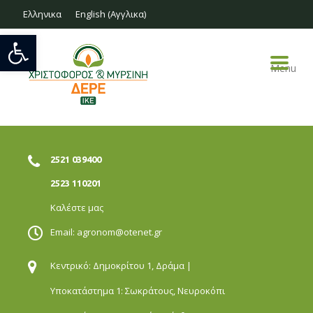
Ελληνικα
English
(
Αγγλικα
)
Ανοίξτε τη γραμμή εργαλείων
Menu
2521 039400
2523 110201
Καλέστε μας
Email:
agronom@otenet.gr
Κεντρικό: Δημοκρίτου 1,
Δράμα |
Υποκατάστημα 1: Σωκράτους,
Νευροκόπι