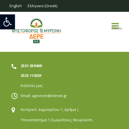
English
Ελληνικα
(
Greek
)
Open toolbar
Menu
2521 039400
2523 110201
Καλέστε μας
Email:
agronom@otenet.gr
Κεντρικό: Δημοκρίτου 1,
Δράμα |
Υποκατάστημα 1: Σωκράτους,
Νευροκόπι