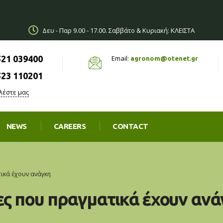
Δευ - Παρ 9.00 - 17.00. Σαββάτο & Κυριακή: ΚΛΕΙΣΤΑ
521 039400
Email:
agronom@otenet.gr
523 110201
λέστε μας
NEWS
CAREERS
CONTACT
ικά έχουν ανάγκη
ιες που πραγματικά έχουν αν