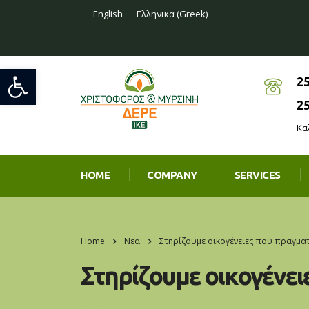
English
Ελληνικα
(
Greek
)
Open toolbar
2
2
Κα
HOME
COMPANY
SERVICES
Home
Νεα
Στηρίζουμε οικογένειες που πραγματ
Στηρίζουμε οικογένε